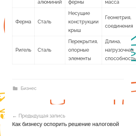
алюминий
фермы
масса
Несущие
Геометрия,
Ферма
Сталь
конструкции
соединения
крыш
Перекрытия,
Длина,
Ригель
Сталь
опорные
нагрузочная
элементы
способность
Бизнес
Навигация
Предыдущая запись
по
Как бизнесу оспорить решение налоговой
записям