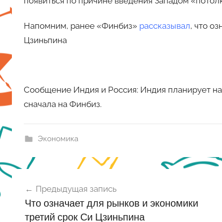
появиться по причине введения Западом «потолк
Напомним, ранее «Финбиз»
рассказывал
, что о
Цзиньпина
Сообщение Индия и Россия: Индия планирует на
сначала на Финбиз.
Экономика
Навигация
Предыдущая запись
по
Что означает для рынков и экономики
записям
третий срок Си Цзиньпина