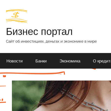
Перейти
к
содержимому
Бизнес портал
Сайт об инвестициях, деньгах и экономике в мире
Новости
Банки
Экономика
О кредит