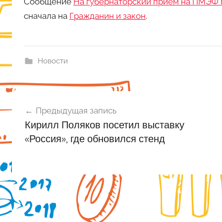
Сообщение
На губернаторский прием на ПМЭФ п
сначала на
Гражданин и закон
.
Новости
Навигация
Предыдущая запись
по
Кирилл Поляков посетил выставку
записям
«Россия», где обновился стенд