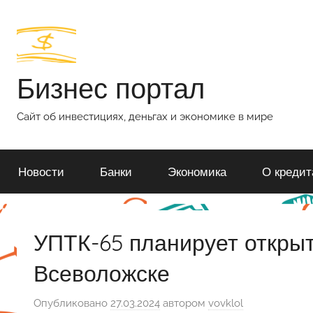
Перейти
к
содержимому
Бизнес портал
Сайт об инвестициях, деньгах и экономике в мире
Новости
Банки
Экономика
О кредит
УПТК-65 планирует откры
Всеволожске
Опубликовано
27.03.2024
автором
vovklol