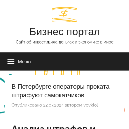
Перейти
к
содержимому
Бизнес портал
Сайт об инвестициях, деньгах и экономике в мире
Меню
В Петербурге операторы проката
штрафуют самокатчиков
Опубликовано
22.07.2024
автором
vovklol
Анализ штрафов и