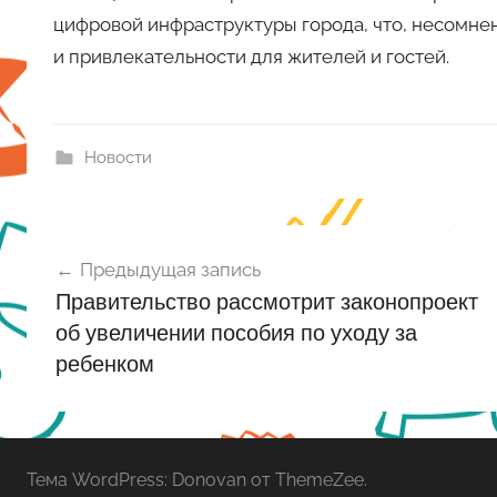
цифровой инфраструктуры города, что, несомне
и привлекательности для жителей и гостей.
Новости
Навигация
Предыдущая запись
по
Правительство рассмотрит законопроект
записям
об увеличении пособия по уходу за
ребенком
Тема WordPress: Donovan от ThemeZee.