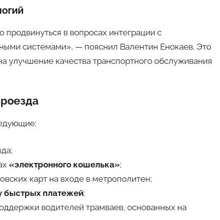
логий
о продвинуться в вопросах интеграции с
ыми системами», — пояснил Валентин Енокаев. Это
на улучшение качества транспортного обслуживания
проезда
едующие:
да;
ах
«электронного кошелька»
;
вских карт на входе в метрополитен;
у быстрых платежей
;
поддержки водителей трамваев, основанных на